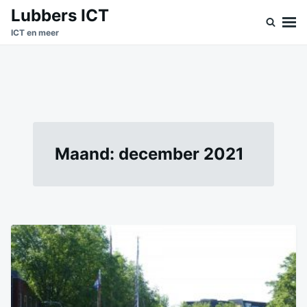
Ga
Zoeken
Lubbers ICT
naar
naar:
ICT en meer
de
inhoud
Maand:
december 2021